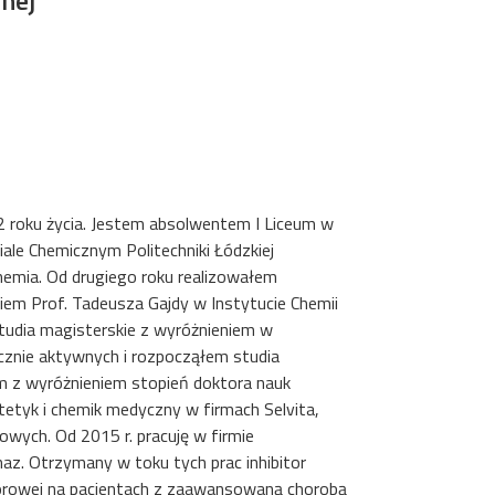
nej
2 roku życia. Jestem absolwentem I Liceum w
iale Chemicznym Politechniki Łódzkiej
hemia. Od drugiego roku realizowałem
kiem Prof. Tadeusza Gajdy w Instytucie Chemii
tudia magisterskie z wyróżnieniem w
icznie aktywnych i rozpocząłem studia
em z wyróżnieniem stopień doktora nauk
etyk i chemik medyczny w firmach Selvita,
wych. Od 2015 r. pracuję w firmie
naz. Otrzymany w toku tych prac inhibitor
worowej na pacjentach z zaawansowaną chorobą