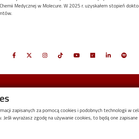
hemii Medycznej w Molecure. W 2025 r. uzyskałem stopień doktor
entów.
ies
Informacje o
,
ódź
budynek
C15
ormacji zapisanych za pomocą cookies i podobnych technologii w c
Uczelnia
 Jeśli wyrażasz zgodę na używanie cookies, to będą one zapisane w
.
dz
pl
Historia PŁ
Kontakt