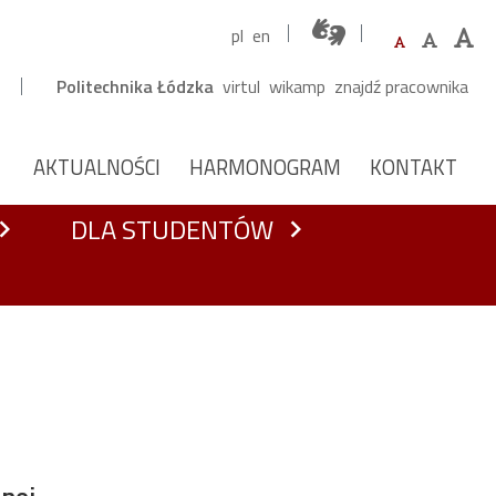
pl
en
Górne menu
Politechnika Łódzka
virtul
wikamp
znajdź pracownika
kaj
NAWIGACJA Z PODZIAŁEM NA
AKTUALNOŚCI
HARMONOGRAM
KONTAKT
DLA STUDENTÓW
ron_right
chevron_right