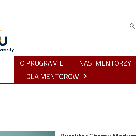
Szu
GŁÓWNA NAWIGACJA
O PROGRAMIE
NASI MENTORZY
chev
DLA MENTORÓW
chevron_right