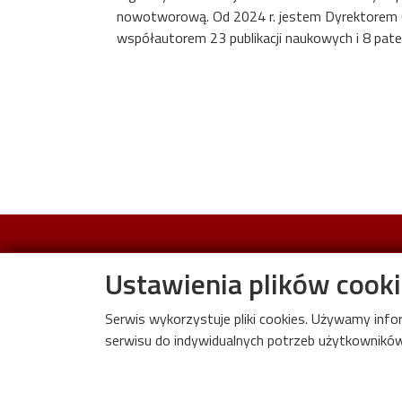
nowotworową. Od 2024 r. jestem Dyrektorem C
współautorem 23 publikacji naukowych i 8 pat
Ustawienia plików cook
.
3a,
-
Al
Politechniki
93
590
Ł
Serwis wykorzystuje pliki cookies. Używamy inf
: +
-
-
Tel
48
42
631
20
98
serwisu do indywidualnych potrzeb użytkowników.
-
:
.p.
E
mail
mentoring
@
info
lo