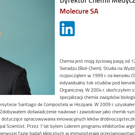
Dyrektor Chemii Medycz
Molecure SA
Chemia jest moją życiową pasją od 1
Sieradzu (Biol-Chem). Studia na Wydz
rozpocząłem w 1999 r. na kierunku C
indywidualny tok studiów pod kierun
Organicznej. W 2004 r. ukończyłem s
specjalizacji chemia związków biolog
ersytecie Santiago de Compostela w Hiszpanii. W 2009 r. uzyskał
a. Zdobywałem doświadczenie naukowe i zawodowe jako chemik synt
ce dotyczące opracowywania innowacyjnych leków drobnocząsteczko
ipal Scientist. Przez 7 lat byłem Liderem programu inhibitorów argi
ierwszej fazie badań klinicznych w immunoterapii przeciwnowot