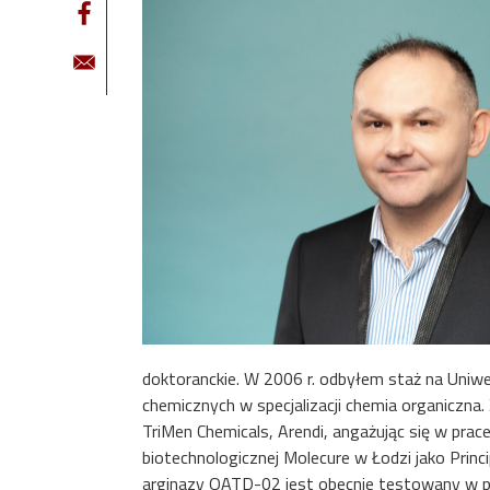
doktoranckie. W 2006 r. odbyłem staż na Uniw
chemicznych w specjalizacji chemia organiczn
TriMen Chemicals, Arendi, angażując się w pra
biotechnologicznej Molecure w Łodzi jako Princ
arginazy OATD-02 jest obecnie testowany w p